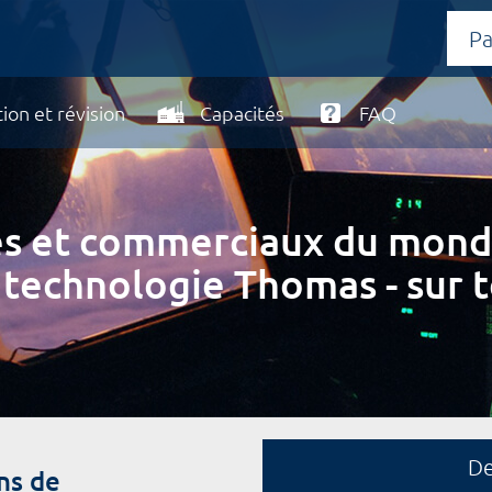
ion et révision
Capacités
FAQ
ires et commerciaux du mond
 technologie Thomas - sur t
D
ns de