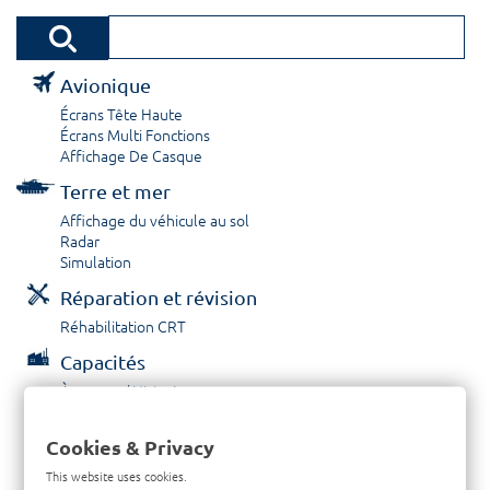
Avionique
Écrans Tête Haute
Écrans Multi Fonctions
Affichage De Casque
Terre et mer
Affichage du véhicule au sol
Radar
Simulation
Réparation et révision
Réhabilitation CRT
Capacités
À propos / Historique
Prestations de service
Carrières
Cookies & Privacy
Contactez nous
This website uses cookies.