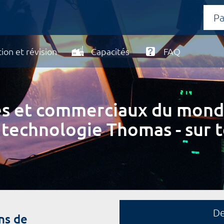
ion et révision
Capacités
FAQ
ires et commerciaux du mond
 technologie Thomas - sur t
D
ns de