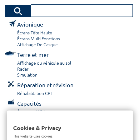
Avionique
Écrans Tête Haute
Écrans Multi Fonctions
Affichage De Casque
Terre et mer
Affichage du véhicule au sol
Radar
Simulation
Réparation et révision
Réhabilitation CRT
Capacités
À propos / Historique
Prestations de service
Carrières
Cookies & Privacy
Contactez nous
This website uses cookies.