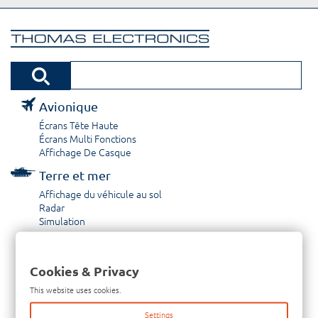
Avionique
Écrans Tête Haute
Écrans Multi Fonctions
Affichage De Casque
Terre et mer
Affichage du véhicule au sol
Radar
Simulation
Réparation et révision
Réhabilitation CRT
Cookies & Privacy
Capacités
This website uses cookies.
À propos / Historique
Settings