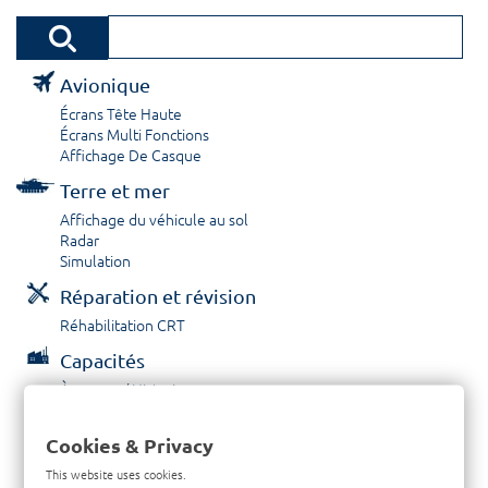
Avionique
Écrans Tête Haute
Écrans Multi Fonctions
Affichage De Casque
Terre et mer
Affichage du véhicule au sol
Radar
Simulation
Réparation et révision
Réhabilitation CRT
Capacités
À propos / Historique
Prestations de service
Carrières
Cookies & Privacy
Contactez nous
This website uses cookies.