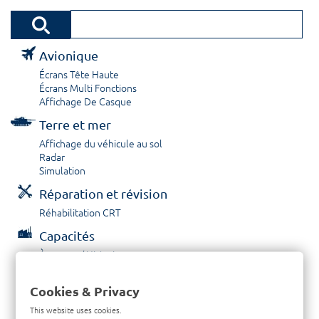
Avionique
Écrans Tête Haute
Écrans Multi Fonctions
Affichage De Casque
Terre et mer
Affichage du véhicule au sol
Radar
Simulation
Réparation et révision
Réhabilitation CRT
Capacités
À propos / Historique
Prestations de service
Carrières
Cookies & Privacy
Contactez nous
This website uses cookies.