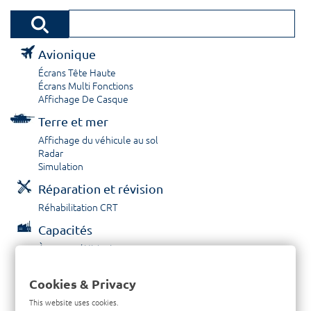
Avionique
Écrans Tête Haute
Écrans Multi Fonctions
Affichage De Casque
Terre et mer
Affichage du véhicule au sol
Radar
Simulation
Réparation et révision
Réhabilitation CRT
Capacités
À propos / Historique
Prestations de service
Carrières
Cookies & Privacy
Contactez nous
This website uses cookies.