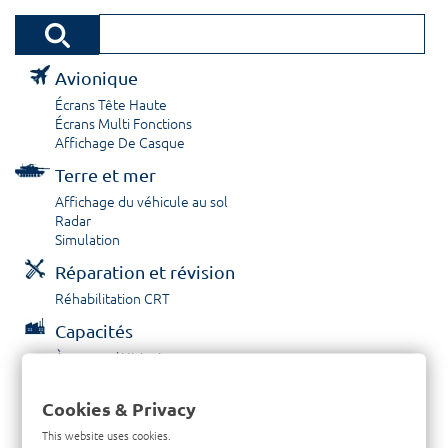
Avionique
Écrans Tête Haute
Écrans Multi Fonctions
Affichage De Casque
Terre et mer
Affichage du véhicule au sol
Radar
Simulation
Réparation et révision
Réhabilitation CRT
Capacités
À propos / Historique
Prestations de service
Carrières
Cookies & Privacy
Contactez nous
This website uses cookies.