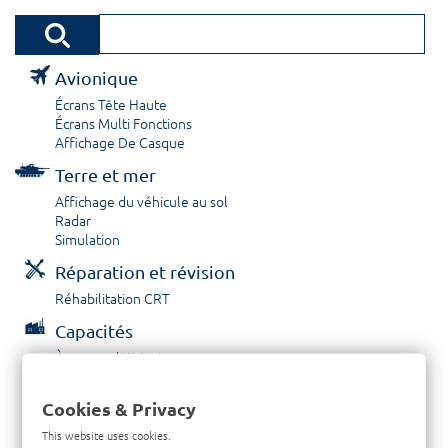
Avionique
Écrans Tête Haute
Écrans Multi Fonctions
Affichage De Casque
Terre et mer
Affichage du véhicule au sol
Radar
Simulation
Réparation et révision
Réhabilitation CRT
Capacités
À propos / Historique
Prestations de service
Carrières
Cookies & Privacy
Contactez nous
This website uses cookies.