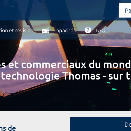
ion et révision
Capacités
FAQ
ires et commerciaux du mond
 technologie Thomas - sur t
D
ns de