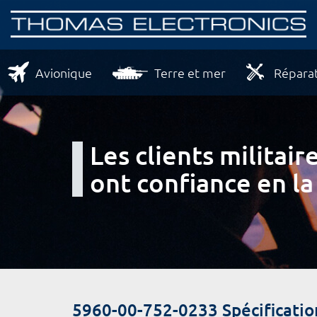
Avionique
Terre et mer
Réparat
Les clients milita
ont confiance en la
5960-00-752-0233 Spécificatio