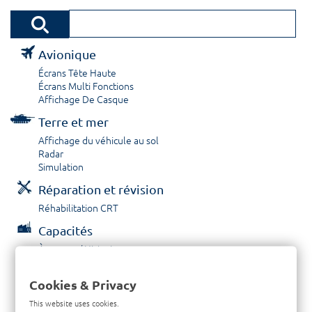
Avionique
Écrans Tête Haute
Écrans Multi Fonctions
Affichage De Casque
Terre et mer
Affichage du véhicule au sol
Radar
Simulation
Réparation et révision
Réhabilitation CRT
Capacités
À propos / Historique
Prestations de service
Carrières
Cookies & Privacy
Contactez nous
This website uses cookies.