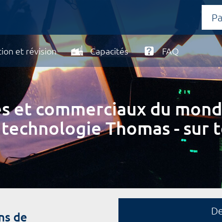
ion et révision
Capacités
FAQ
ires et commerciaux du mond
 technologie Thomas - sur t
D
ns de