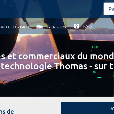
ion et révision
Capacités
FAQ
ires et commerciaux du mond
 technologie Thomas - sur t
D
ns de