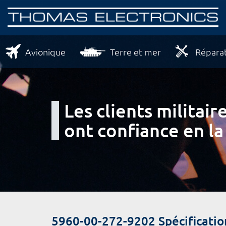
Avionique
Terre et mer
Réparat
Les clients milita
ont confiance en la
5960-00-272-9202 Spécificatio