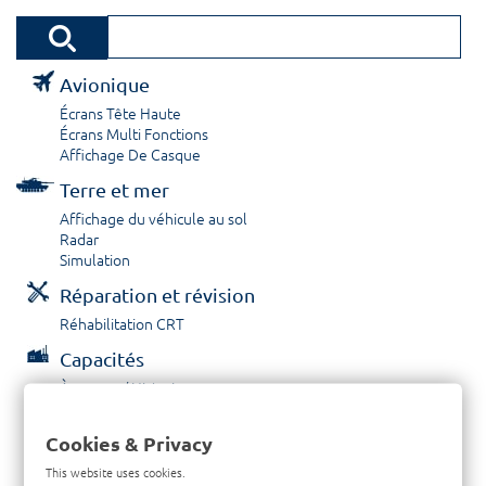
Avionique
Écrans Tête Haute
Écrans Multi Fonctions
Affichage De Casque
Terre et mer
Affichage du véhicule au sol
Radar
Simulation
Réparation et révision
Réhabilitation CRT
Capacités
À propos / Historique
Prestations de service
Carrières
Cookies & Privacy
Contactez nous
This website uses cookies.