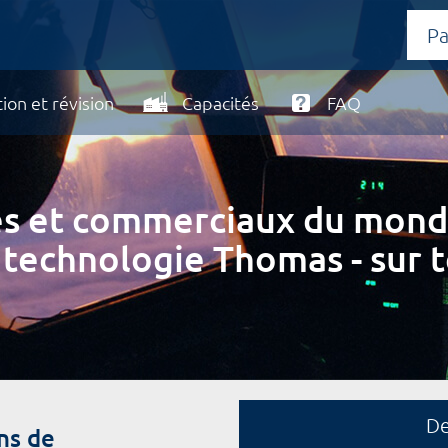
ion et révision
Capacités
FAQ
ires et commerciaux du mond
 technologie Thomas - sur t
D
ns de