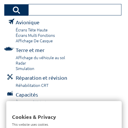
Avionique
Écrans Tête Haute
Écrans Multi Fonctions
Affichage De Casque
Terre et mer
Affichage du véhicule au sol
Radar
Simulation
Réparation et révision
Réhabilitation CRT
Capacités
À propos / Historique
Prestations de service
Carrières
Cookies & Privacy
Contactez nous
This website uses cookies.