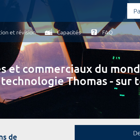
ion et révision
Capacités
FAQ
ires et commerciaux du mond
 technologie Thomas - sur t
D
ns de