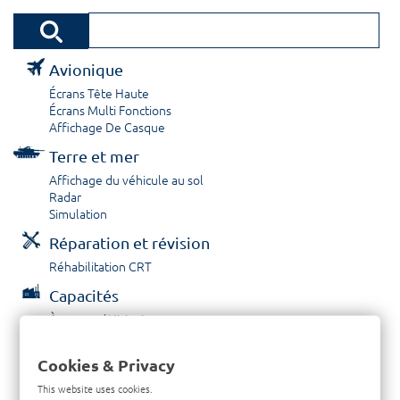
Avionique
Écrans Tête Haute
Écrans Multi Fonctions
Affichage De Casque
Terre et mer
Affichage du véhicule au sol
Radar
Simulation
Réparation et révision
Réhabilitation CRT
Capacités
À propos / Historique
Prestations de service
Carrières
Cookies & Privacy
Contactez nous
This website uses cookies.