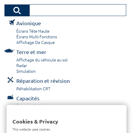
Avionique
Écrans Tête Haute
Écrans Multi Fonctions
Affichage De Casque
Terre et mer
Affichage du véhicule au sol
Radar
Simulation
Réparation et révision
Réhabilitation CRT
Capacités
À propos / Historique
Prestations de service
Carrières
Cookies & Privacy
Contactez nous
This website uses cookies.