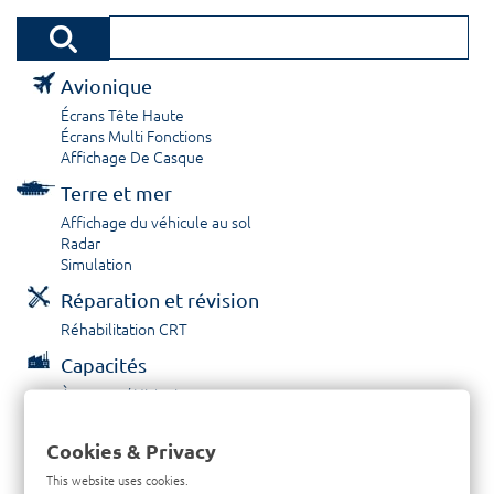
Avionique
Écrans Tête Haute
Écrans Multi Fonctions
Affichage De Casque
Terre et mer
Affichage du véhicule au sol
Radar
Simulation
Réparation et révision
Réhabilitation CRT
Capacités
À propos / Historique
Prestations de service
Carrières
Cookies & Privacy
Contactez nous
This website uses cookies.