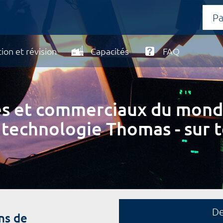
ion et révision
Capacités
FAQ
ires et commerciaux du mond
 technologie Thomas - sur t
D
ns de