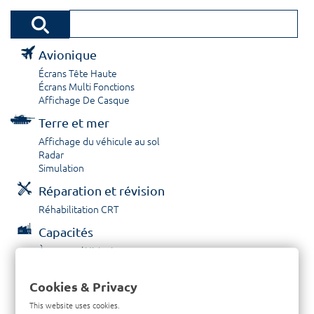
Avionique
Écrans Tête Haute
Écrans Multi Fonctions
Affichage De Casque
Terre et mer
Affichage du véhicule au sol
Radar
Simulation
Réparation et révision
Réhabilitation CRT
Capacités
À propos / Historique
Prestations de service
Carrières
Cookies & Privacy
Contactez nous
This website uses cookies.