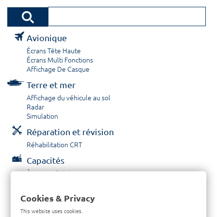
Avionique
Écrans Tête Haute
Écrans Multi Fonctions
Affichage De Casque
Terre et mer
Affichage du véhicule au sol
Radar
Simulation
Réparation et révision
Réhabilitation CRT
Capacités
À propos / Historique
Prestations de service
Carrières
Cookies & Privacy
Contactez nous
This website uses cookies.