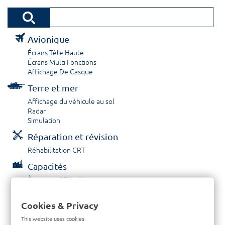
Avionique
Écrans Tête Haute
Écrans Multi Fonctions
Affichage De Casque
Terre et mer
Affichage du véhicule au sol
Radar
Simulation
Réparation et révision
Réhabilitation CRT
Capacités
À propos / Historique
Prestations de service
Carrières
Cookies & Privacy
Contactez nous
This website uses cookies.