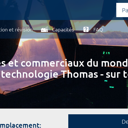
ion et révision
Capacités
FAQ
ires et commerciaux du mond
 technologie Thomas - sur t
D
remplacement: