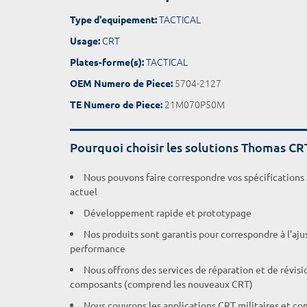
TACTICAL
Type d'equipement:
CRT
Usage:
TACTICAL
Plates-forme(s):
5704-2127
OEM Numero de Piece:
21M070P50M
TE Numero de Piece:
Pourquoi choisir les solutions Thomas CR
Nous pouvons faire correspondre vos spécifications
actuel
Développement rapide et prototypage
Nos produits sont garantis pour correspondre à l'aj
performance
Nous offrons des services de réparation et de révisi
composants (comprend les nouveaux CRT)
Nous couvrons les applications CRT militaires et c