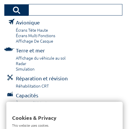
Avionique
Écrans Tête Haute
Écrans Multi Fonctions
Affichage De Casque
Terre et mer
Affichage du véhicule au sol
Radar
Simulation
Réparation et révision
Réhabilitation CRT
Capacités
À propos / Historique
Prestations de service
Carrières
Cookies & Privacy
Contactez nous
This website uses cookies.