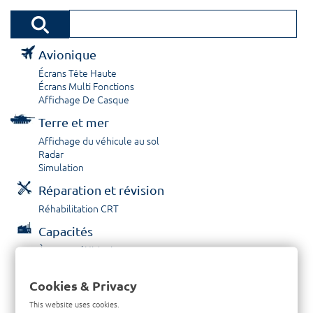
Avionique
Écrans Tête Haute
Écrans Multi Fonctions
Affichage De Casque
Terre et mer
Affichage du véhicule au sol
Radar
Simulation
Réparation et révision
Réhabilitation CRT
Capacités
À propos / Historique
Prestations de service
Carrières
Cookies & Privacy
Contactez nous
This website uses cookies.