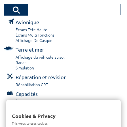
Avionique
Écrans Tête Haute
Écrans Multi Fonctions
Affichage De Casque
Terre et mer
Affichage du véhicule au sol
Radar
Simulation
Réparation et révision
Réhabilitation CRT
Capacités
À propos / Historique
Prestations de service
Carrières
Cookies & Privacy
Contactez nous
This website uses cookies.