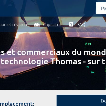
ion et révision
Capacités
FAQ
ires et commerciaux du mond
 technologie Thomas - sur t
D
remplacement: