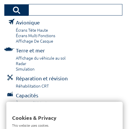
Avionique
Écrans Tête Haute
Écrans Multi Fonctions
Affichage De Casque
Terre et mer
Affichage du véhicule au sol
Radar
Simulation
Réparation et révision
Réhabilitation CRT
Capacités
À propos / Historique
Prestations de service
Carrières
Cookies & Privacy
Contactez nous
This website uses cookies.