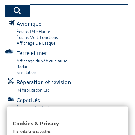
Avionique
Écrans Tête Haute
Écrans Multi Fonctions
Affichage De Casque
Terre et mer
Affichage du véhicule au sol
Radar
Simulation
Réparation et révision
Réhabilitation CRT
Capacités
À propos / Historique
Prestations de service
Carrières
Cookies & Privacy
Contactez nous
This website uses cookies.