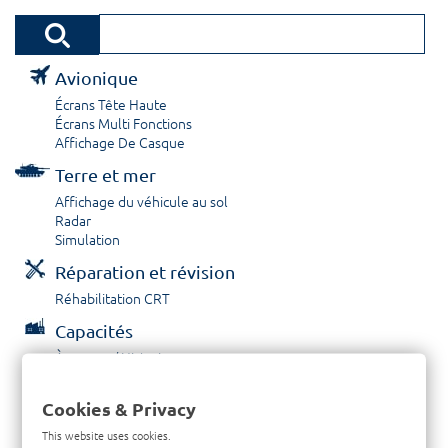
Avionique
Écrans Tête Haute
Écrans Multi Fonctions
Affichage De Casque
Terre et mer
Affichage du véhicule au sol
Radar
Simulation
Réparation et révision
Réhabilitation CRT
Capacités
À propos / Historique
Prestations de service
Carrières
Cookies & Privacy
Contactez nous
This website uses cookies.