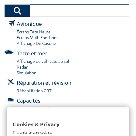
Avionique
Écrans Tête Haute
Écrans Multi Fonctions
Affichage De Casque
Terre et mer
Affichage du véhicule au sol
Radar
Simulation
Réparation et révision
Réhabilitation CRT
Capacités
À propos / Historique
Prestations de service
Carrières
Cookies & Privacy
Contactez nous
This website uses cookies.