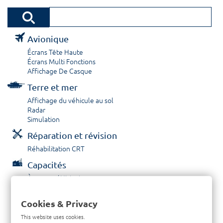
Avionique
Écrans Tête Haute
Écrans Multi Fonctions
Affichage De Casque
Terre et mer
Affichage du véhicule au sol
Radar
Simulation
Réparation et révision
Réhabilitation CRT
Capacités
À propos / Historique
Prestations de service
Carrières
Cookies & Privacy
Contactez nous
This website uses cookies.