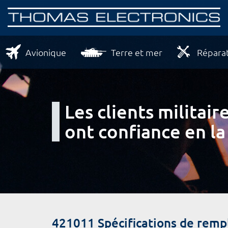
Avionique
Terre et mer
Réparat
Les clients milita
ont confiance en la
421011 Spécifications de rem