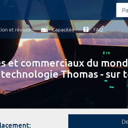
ion et révision
Capacités
FAQ
ires et commerciaux du mond
 technologie Thomas - sur t
D
placement: