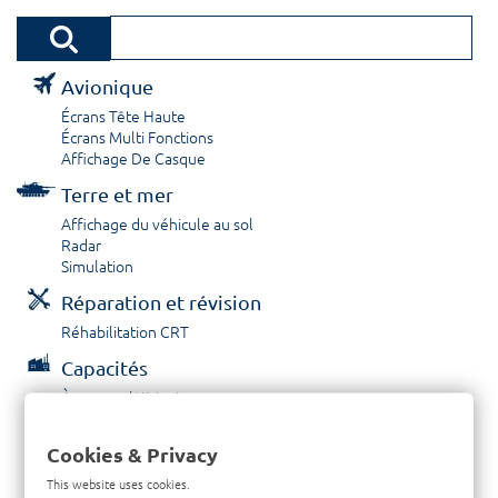
Avionique
Écrans Tête Haute
Écrans Multi Fonctions
Affichage De Casque
Terre et mer
Affichage du véhicule au sol
Radar
Simulation
Réparation et révision
Réhabilitation CRT
Capacités
À propos / Historique
Prestations de service
Carrières
Cookies & Privacy
Contactez nous
This website uses cookies.