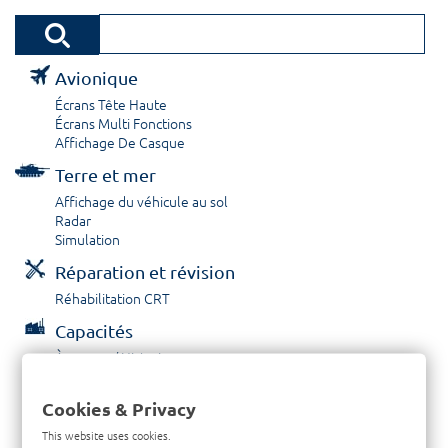
Avionique
Écrans Tête Haute
Écrans Multi Fonctions
Affichage De Casque
Terre et mer
Affichage du véhicule au sol
Radar
Simulation
Réparation et révision
Réhabilitation CRT
Capacités
À propos / Historique
Prestations de service
Carrières
Cookies & Privacy
Contactez nous
This website uses cookies.