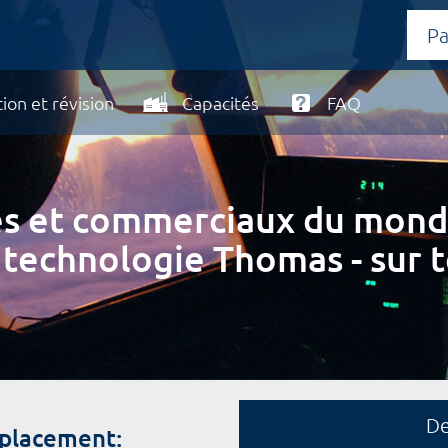
ion et révision
Capacités
FAQ
ires et commerciaux du mond
 technologie Thomas - sur t
D
mplacement: