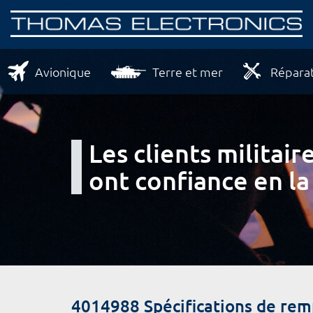
Avionique
Terre et mer
Réparat
Les clients milita
ont confiance en la
4014988 Spécifications de re