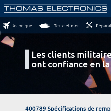
Avionique
Terre et mer
Réparat
Les clients milita
ont confiance en la
400789 Spécifications de rem