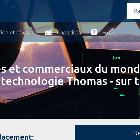
ion et révision
Capacités
FAQ
ires et commerciaux du mond
 technologie Thomas - sur t
D
placement: