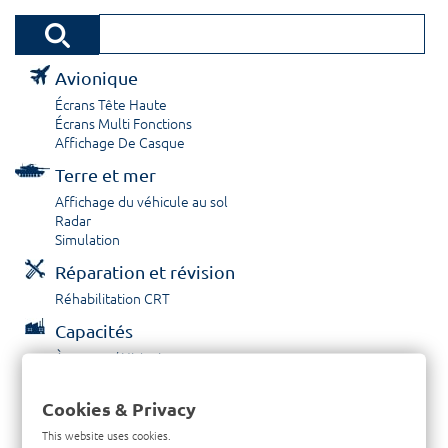
Avionique
Écrans Tête Haute
Écrans Multi Fonctions
Affichage De Casque
Terre et mer
Affichage du véhicule au sol
Radar
Simulation
Réparation et révision
Réhabilitation CRT
Capacités
À propos / Historique
Prestations de service
Carrières
Cookies & Privacy
Contactez nous
This website uses cookies.