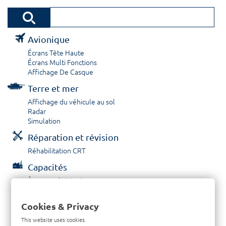
Avionique
Écrans Tête Haute
Écrans Multi Fonctions
Affichage De Casque
Terre et mer
Affichage du véhicule au sol
Radar
Simulation
Réparation et révision
Réhabilitation CRT
Capacités
À propos / Historique
Prestations de service
Carrières
Cookies & Privacy
Contactez nous
This website uses cookies.