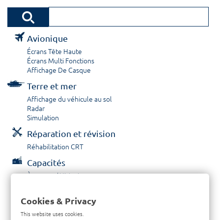
Avionique
Écrans Tête Haute
Écrans Multi Fonctions
Affichage De Casque
Terre et mer
Affichage du véhicule au sol
Radar
Simulation
Réparation et révision
Réhabilitation CRT
Capacités
À propos / Historique
Prestations de service
Carrières
Cookies & Privacy
Contactez nous
This website uses cookies.