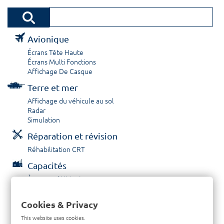
Avionique
Écrans Tête Haute
Écrans Multi Fonctions
Affichage De Casque
Terre et mer
Affichage du véhicule au sol
Radar
Simulation
Réparation et révision
Réhabilitation CRT
Capacités
À propos / Historique
Prestations de service
Carrières
Cookies & Privacy
Contactez nous
This website uses cookies.