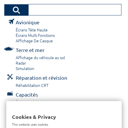
Avionique
Écrans Tête Haute
Écrans Multi Fonctions
Affichage De Casque
Terre et mer
Affichage du véhicule au sol
Radar
Simulation
Réparation et révision
Réhabilitation CRT
Capacités
À propos / Historique
Prestations de service
Carrières
Cookies & Privacy
Contactez nous
This website uses cookies.