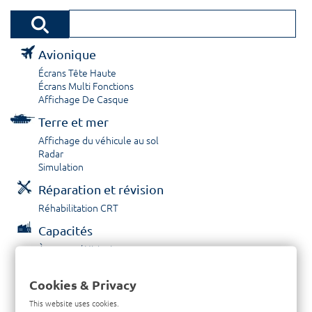
Avionique
Écrans Tête Haute
Écrans Multi Fonctions
Affichage De Casque
Terre et mer
Affichage du véhicule au sol
Radar
Simulation
Réparation et révision
Réhabilitation CRT
Capacités
À propos / Historique
Prestations de service
Carrières
Cookies & Privacy
Contactez nous
This website uses cookies.