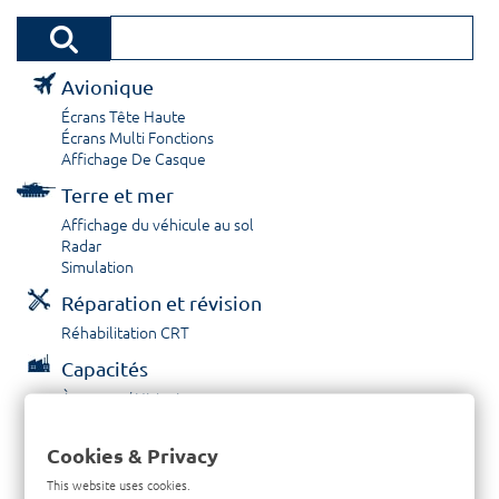
Avionique
Écrans Tête Haute
Écrans Multi Fonctions
Affichage De Casque
Terre et mer
Affichage du véhicule au sol
Radar
Simulation
Réparation et révision
Réhabilitation CRT
Capacités
À propos / Historique
Prestations de service
Carrières
Cookies & Privacy
Contactez nous
This website uses cookies.