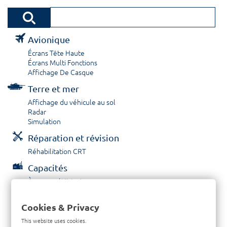
Avionique
Écrans Tête Haute
Écrans Multi Fonctions
Affichage De Casque
Terre et mer
Affichage du véhicule au sol
Radar
Simulation
Réparation et révision
Réhabilitation CRT
Capacités
À propos / Historique
Prestations de service
Carrières
Cookies & Privacy
Contactez nous
This website uses cookies.