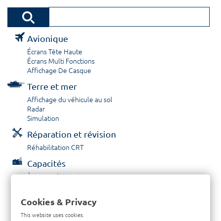
Avionique
Écrans Tête Haute
Écrans Multi Fonctions
Affichage De Casque
Terre et mer
Affichage du véhicule au sol
Radar
Simulation
Réparation et révision
Réhabilitation CRT
Capacités
À propos / Historique
Prestations de service
Carrières
Cookies & Privacy
Contactez nous
This website uses cookies.