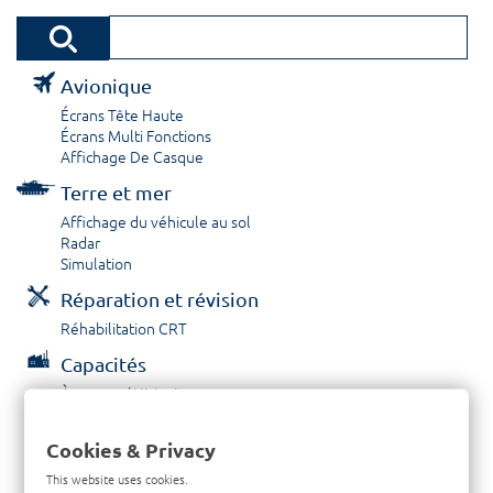
Avionique
Écrans Tête Haute
Écrans Multi Fonctions
Affichage De Casque
Terre et mer
Affichage du véhicule au sol
Radar
Simulation
Réparation et révision
Réhabilitation CRT
Capacités
À propos / Historique
Prestations de service
Carrières
Cookies & Privacy
Contactez nous
This website uses cookies.